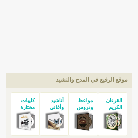
موقع الرفيع في المدح والنشيد
القرءان
مواعظ
أناشيد
كليبات
الكريم
ودروس
وأغاني
مختارة