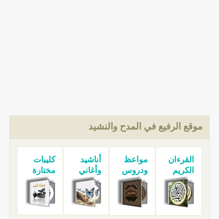
موقع الرفيع في المدح والنشيد
القرءان
مواعظ
أناشيد
كليبات
الكريم
ودروس
وأغاني
مختارة