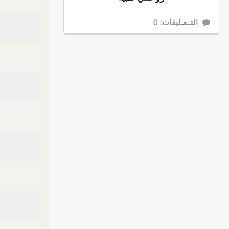
التــعـليقات: 0