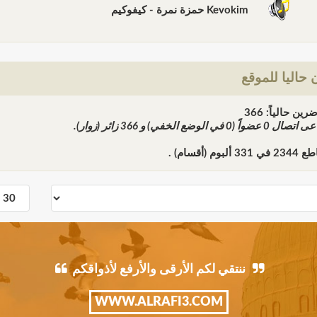
Kevokim حمزة نمرة - كيفوكيم
حاليا للموقع
ن حالياً: 366
ً عى اتصال
0
عضواً (0 في الوضع الخفي) و
366
زائر (زوار).
اطع
2344
في
331
ألبوم (أقسام) .
ننتقي لكم الأرقى والأرفع لأذواقكم
WWW.ALRAFI3.COM