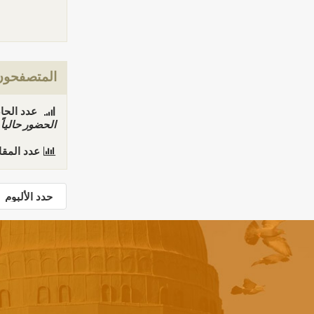
المتصفحون 
عدد الحاضري
الحضور حاليا
عدد المق