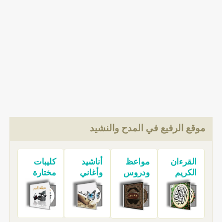
موقع الرفيع في المدح والنشيد
القرءان
مواعظ
أناشيد
كليبات
الكريم
ودروس
وأغاني
مختارة