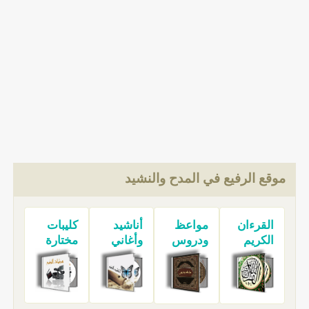
موقع الرفيع في المدح والنشيد
القرءان
مواعظ
أناشيد
كليبات
الكريم
ودروس
وأغاني
مختارة