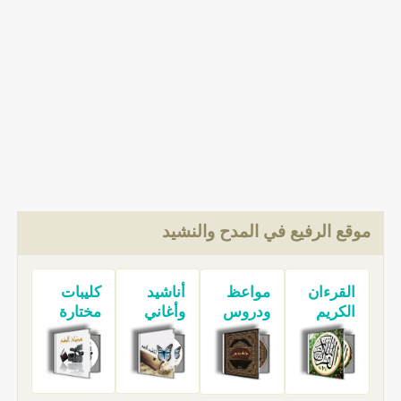
موقع الرفيع في المدح والنشيد
القرءان
مواعظ
أناشيد
كليبات
الكريم
ودروس
وأغاني
مختارة