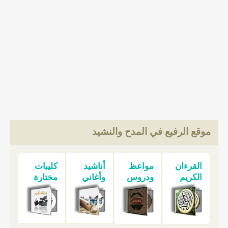
موقع الرفيع في المدح والنشيد
القرءان
مواعظ
أناشيد
كليبات
الكريم
ودروس
وأغاني
مختارة