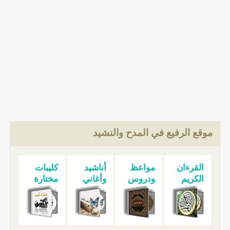
موقع الرفيع في المدح والنشيد
القرءان
مواعظ
أناشيد
كليبات
الكريم
ودروس
وأغاني
مختارة