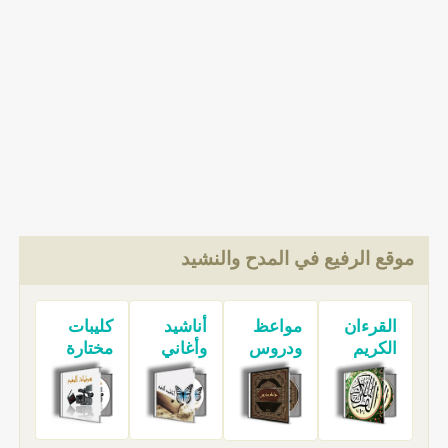
موقع الرفيع في المدح والنشيد
القرءان
مواعظ
أناشيد
كليبات
الكريم
ودروس
وأغاني
مختارة