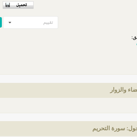
تقييم
ق:
ضاء والزوار
ول: سورة التحريم