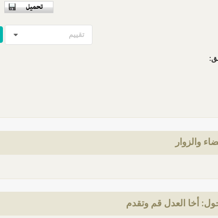
تقييم
ق:
ضاء والزوار
ل: أخا العدل قم وتقدم