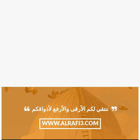
ننتقي لكم الأرقى والأرفع لأذواقكم
WWW.ALRAFI3.COM