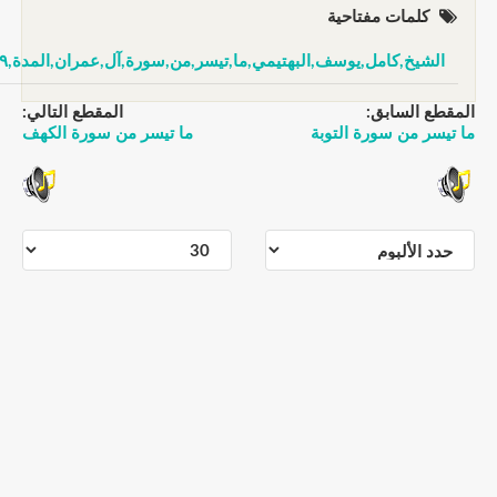
كلمات مفتاحية
لشيخ,كامل,يوسف,البهتيمي,ما,تيسر,من,سورة,آل,عمران,المدة,٢٩,دقيقة
طع السابق:
المقطع التالي:
سر من سورة التوبة
ما تيسر من سورة الكهف