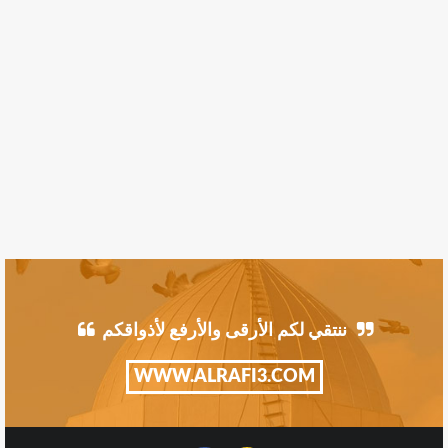
ننتقي لكم الأرقى والأرفع لأذواقكم
WWW.ALRAFI3.COM