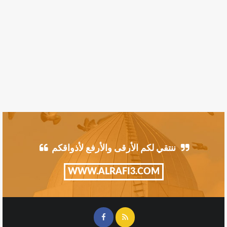
ننتقي لكم الأرقى والأرفع لأذواقكم
WWW.ALRAFI3.COM