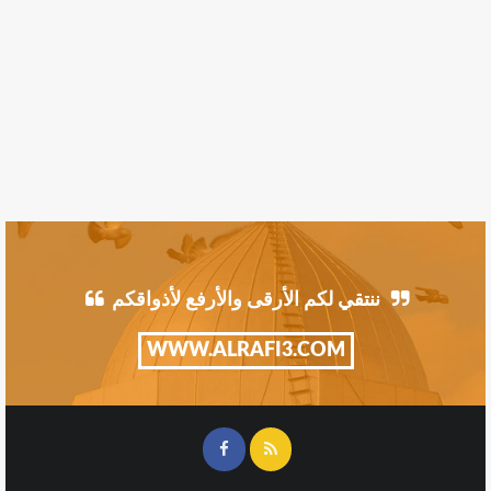
ننتقي لكم الأرقى والأرفع لأذواقكم
WWW.ALRAFI3.COM