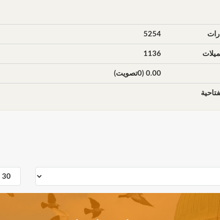
رات
5254
يلات
1136
0.00 (0تصويت)
تاحية