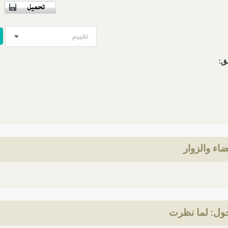
تقييم
ق:
ضاء والزوار
ول: لما نظرت