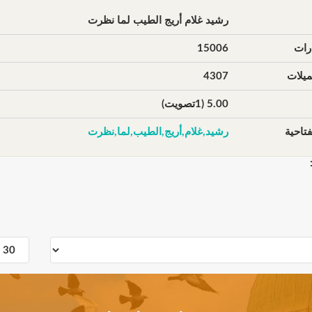
رشيد غلام أريج الطيب لما نظرت
رات
15006
يلات
4307
5.00 (1تصويت)
تاحية
رشيد,غلام,أريج,الطيب,لما,نظرت