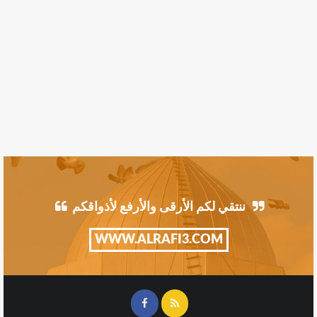
ننتقي لكم الأرقى والأرفع لأذواقكم
WWW.ALRAFI3.COM