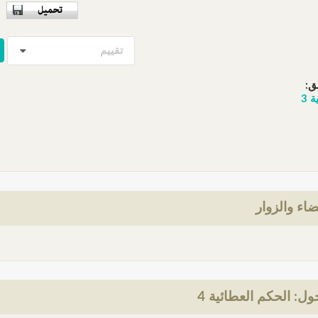
تقييم
ق:
 3
ضاء والزوار
ل: الحكم العطائية 4