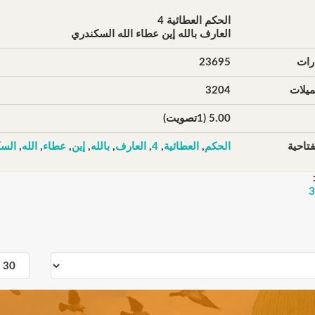
الحكم العطائية 4
العارف بالله إين عطاء الله السكندري
رات
23695
يلات
3204
5.00 (1تصويت)
تاحية
الحكم
,
العطائية
,
4
,
العارف
,
بالله
,
إين
,
عطاء
,
الله
,
الس