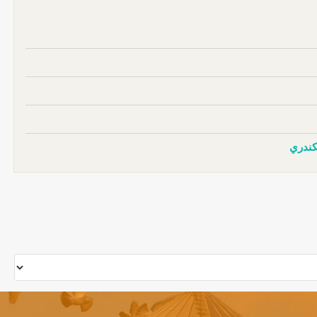
كندري