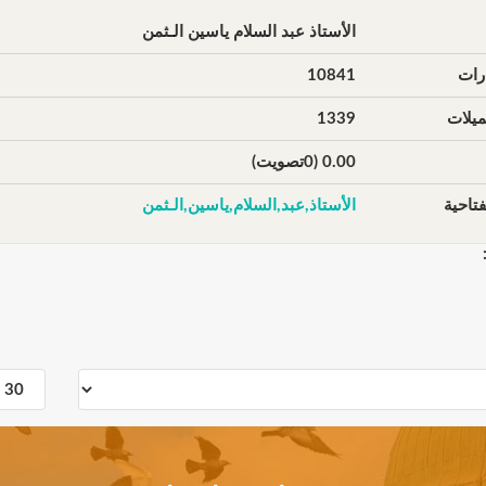
الأستاذ عبد السلام ياسين الـثمن
رات
10841
يلات
1339
0.00 (0تصويت)
تاحية
الأستاذ,عبد,السلام,ياسين,الـثمن