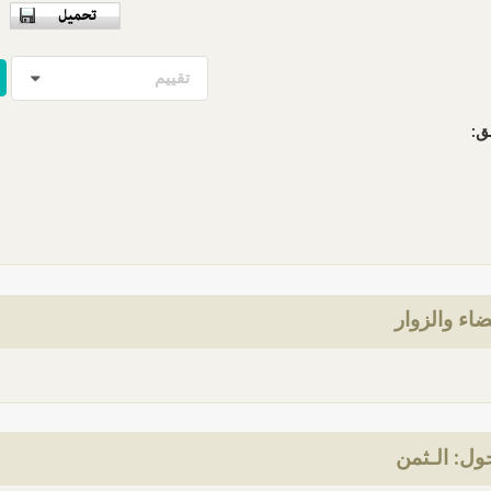
تقييم
ق:
ضاء والزوار
ل: الـثمن