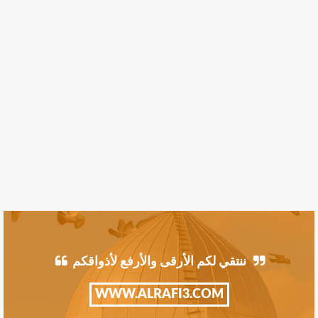
ننتقي لكم الأرقى والأرفع لأذواقكم
WWW.ALRAFI3.COM