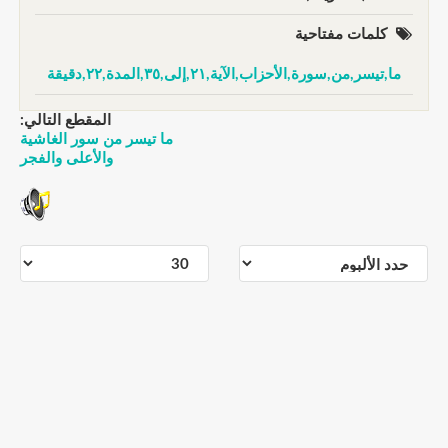
كلمات مفتاحية
ما,تيسر,من,سورة,الأحزاب,الآية,٢١,إلى,٣٥,المدة,٢٢,دقيقة
المقطع التالي:
ما تيسر من سور الغاشية
والأعلى والفجر