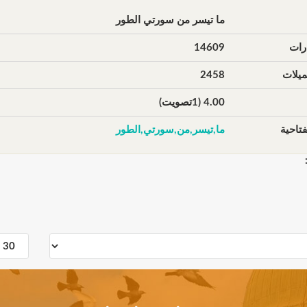
ما تيسر من سورتي الطور
رات
14609
يلات
2458
4.00 (1تصويت)
تاحية
ما,تيسر,من,سورتي,الطور