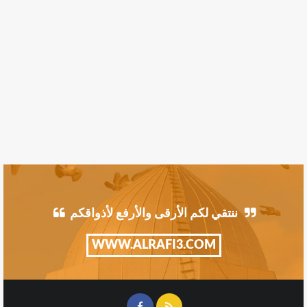
ننتقي لكم الأرقى والأرفع لأذواقكم
WWW.ALRAFI3.COM