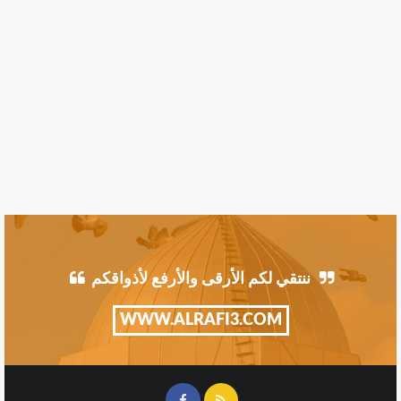
ننتقي لكم الأرقى والأرفع لأذواقكم
WWW.ALRAFI3.COM