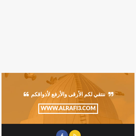
ننتقي لكم الأرقى والأرفع لأذواقكم
WWW.ALRAFI3.COM