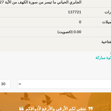
الجابري الحياني ما تيسر من سورة الكهف من الأية 27 إلى 51
رات
137721
يلات
0
0.00 (0تصويت)
تاحية
وة مباركة
ننتقي لكم الأرقى والأرفع لأذواقكم