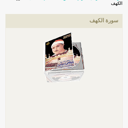
الكهف
سورة الكهف