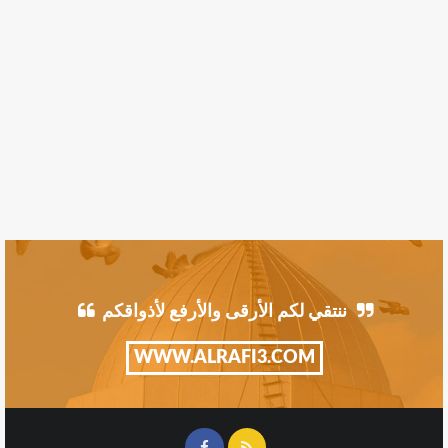
ننتقي لكم الأرقى والأرفع لأذواقكم
WWW.ALRAFI3.COM