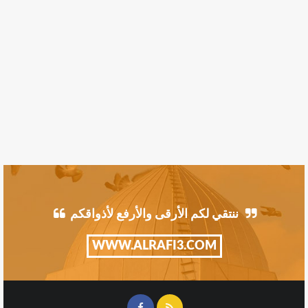
ننتقي لكم الأرقى والأرفع لأذواقكم
WWW.ALRAFI3.COM