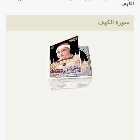
الكهف
سورة الكهف