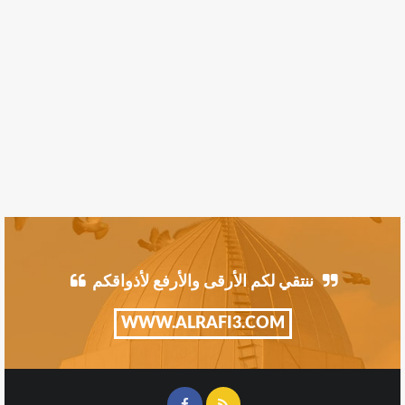
ننتقي لكم الأرقى والأرفع لأذواقكم
WWW.ALRAFI3.COM