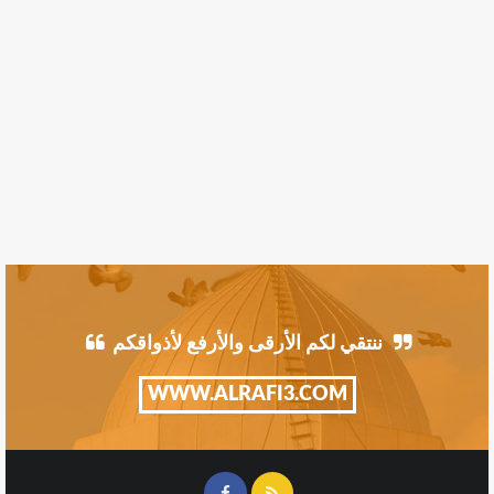
ننتقي لكم الأرقى والأرفع لأذواقكم
WWW.ALRAFI3.COM