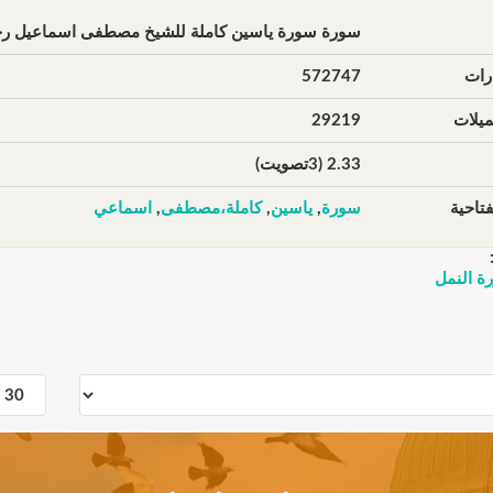
سورة سورة ياسين كاملة للشيخ مصطفى اسماعيل رحم
رات
572747
يلات
29219
2.33 (3تصويت)
تاحية
سورة
,
ياسين
,
كاملة،مصطفى
,
اسماعي
ة النمل