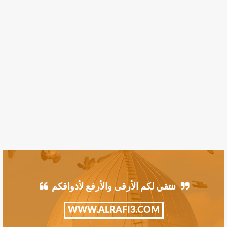
ننتقي لكم الأرقى والأرفع لأذواقكم
WWW.ALRAFI3.COM