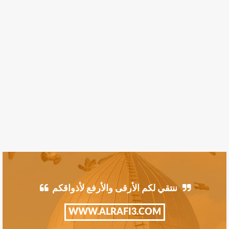
ننتقي لكم الأرقى والأرفع لأذواقكم
WWW.ALRAFI3.COM