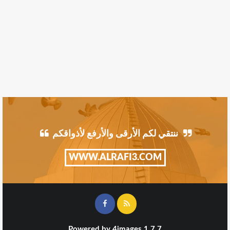
ننتقي لكم الأرقى والأرفع لأذواقكم
WWW.ALRAFI3.COM
Powered by
4images
1.7.7