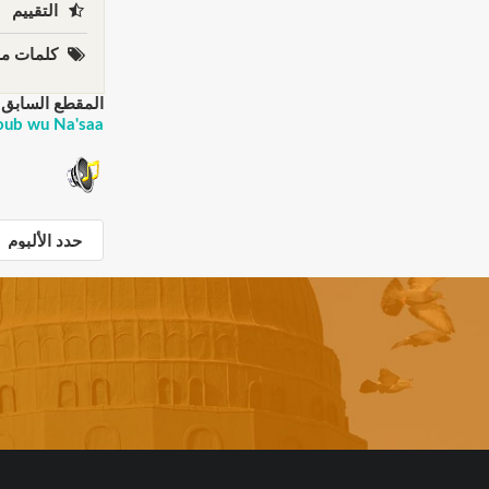
التقييم
كلمات مف
المقطع السابق:
Ayoub wu Na'saa حمزة نمرة - قصة أيو