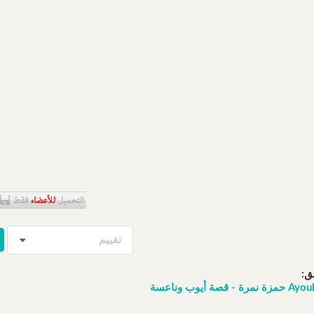
تقييم
ق:
ة أيوب وناعسة