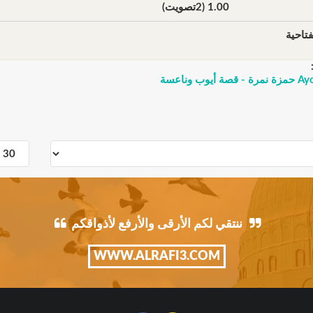
1.00 (2تصويت)
تاحية
ب وناعسة
ننتقي لكم الأرقى والأرفع لأذواقكم
WWW.ALRAFI3.COM