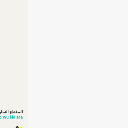
المقطع الساب
Ayoub wu Na'saa حمزة نمرة - قص