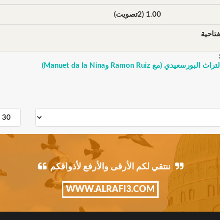
1.00 (2تصويت)
تاحية
سعيدي (مع Ramon Ruiz وManuet da la Nina)
ننتقي لكم الأرقى والأرفع لأذواقكم
WWW.ALRAFI3.COM