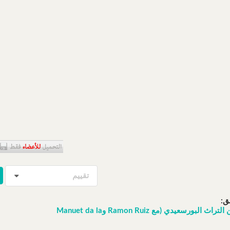
تقييم
ق:
يوما تعاتبنا من التراث البورسعيدي (مع Ramon Ruiz وManuet da la