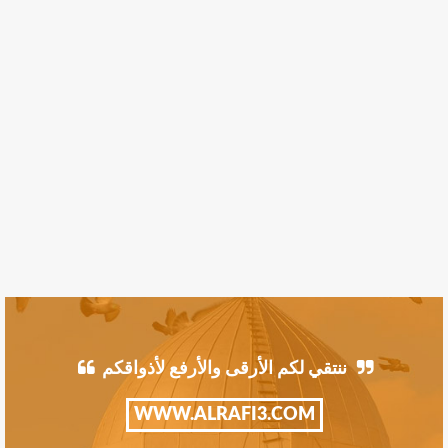
ننتقي لكم الأرقى والأرفع لأذواقكم
WWW.ALRAFI3.COM