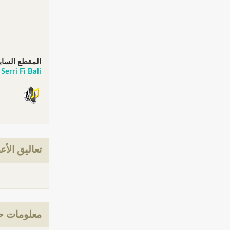
المقطع الساب
Serri Fi Bali حمزة نمرة - سري في بالي تخبى
تعاليق الأع
معلومات حول: Sa7eb Essa3ada حمزة نم