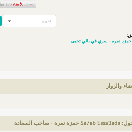
تقييم
ق:
ضاء والزوار
رة - صاحب السعادة