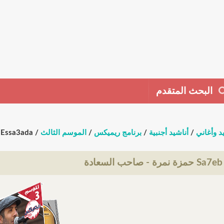
البحث المتقدم
د وأغاني
/
أناشيد أجنبية
/
برنامج ريميكس
/
الموسم الثالث
/ Sa7eb Essa3ada حمزة نمرة - صاحب السعادة
 - صاحب السعادة