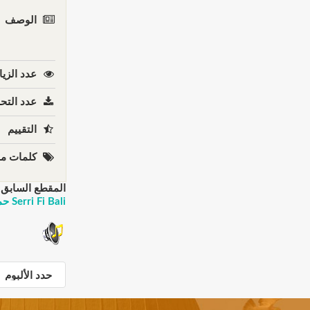
الوصف
عدد الزيا
عدد التحم
التقييم
كلمات مف
المقطع السابق:
Serri Fi Bali حمزة نمرة - سري في بالي تخبى