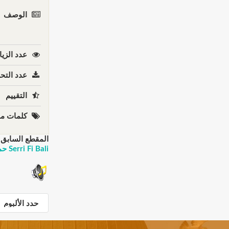
الوصف
عدد الزيا
عدد التحم
التقييم
كلمات مف
المقطع السابق:
Serri Fi Bali حمزة نمرة - سري في بالي تخبى