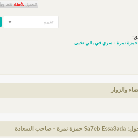
تقييم
ق:
ضاء والزوار
رة - صاحب السعادة