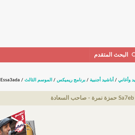
البحث المتقدم
د وأغاني
/
أناشيد أجنبية
/
برنامج ريميكس
/
الموسم الثالث
/ Sa7eb Essa3ada حمزة نمرة - صاحب السعادة
 - صاحب السعادة