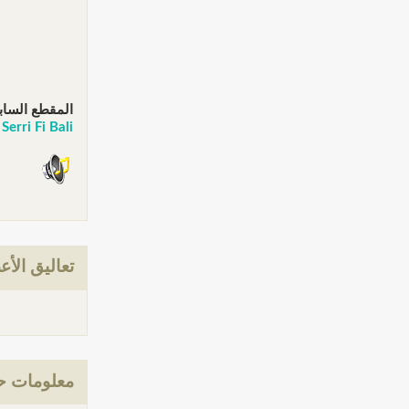
المقطع الساب
Serri Fi Bali حمزة نمرة - سري في بالي تخبى
تعاليق الأع
معلومات حول: Sa7eb Essa3ada حمزة نم