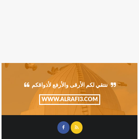
ننتقي لكم الأرقى والأرفع لأذواقكم
WWW.ALRAFI3.COM