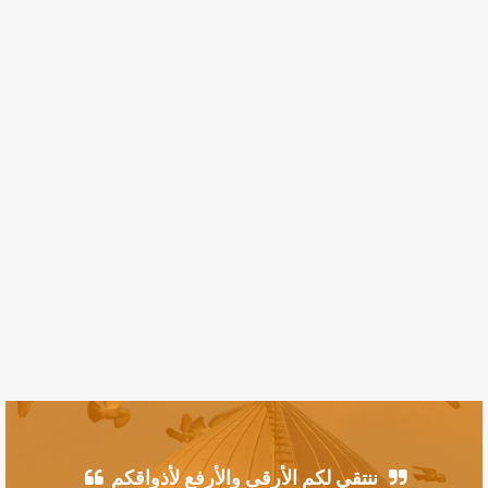
ننتقي لكم الأرقى والأرفع لأذواقكم