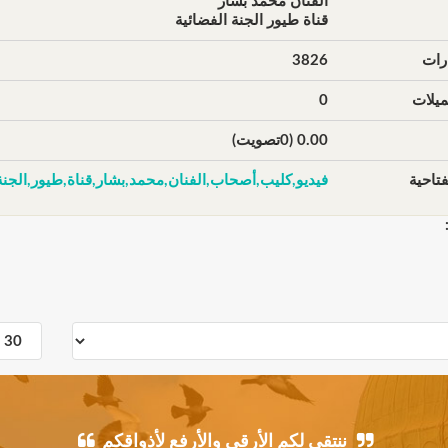
الفنان محمد بشار
قناة طيور الجنة الفضائية
رات
3826
يلات
0
0.00 (0تصويت)
تاحية
فيديو,كليب,أصحاب,الفنان,محمد,بشار,قناة,طيور,الجنة
ننتقي لكم الأرقى والأرفع لأذواقكم