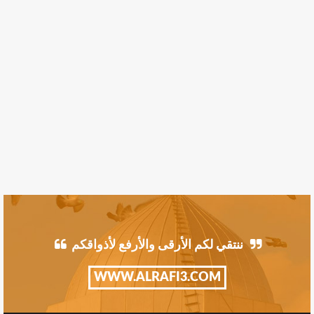
ننتقي لكم الأرقى والأرفع لأذواقكم
WWW.ALRAFI3.COM