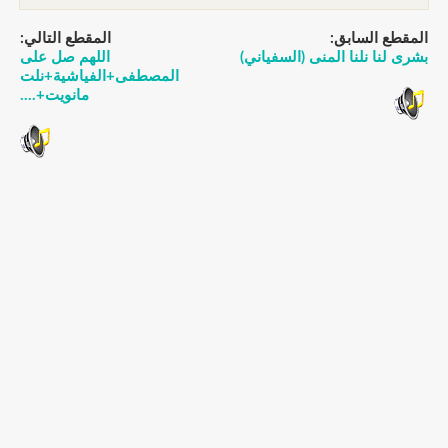
المقطع السابق:
المقطع التالي:
بشرى لنا نلنا المنى (السفياني)
اللهم صل على
المصطفى+الفياشية+نلت
مانويت+....