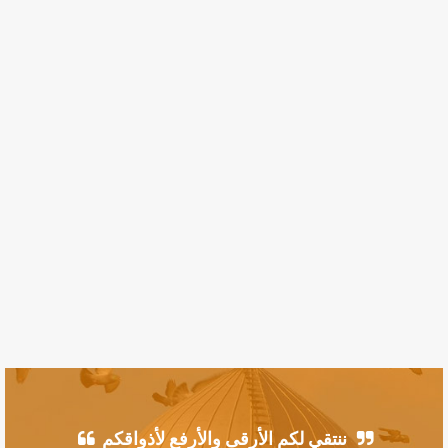
ننتقي لكم الأرقى والأرفع لأذواقكم