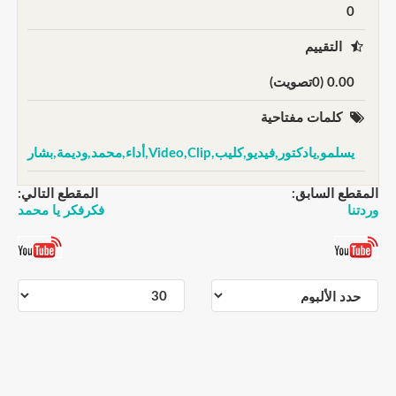
0
التقييم
0.00 (0تصويت)
كلمات مفتاحية
يسلمو,يادكتور,فيديو,كليب,Video,Clip,أداء,محمد,وديمة,بشار
المقطع السابق:
المقطع التالي:
وردتنا
فكرفكر يا محمد