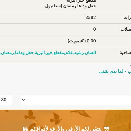
مقطع خير البرية
حفل وداعا رمضان إسطنبول
رات
3582
يلات
0
0.00 (0تصويت)
تاحية
الفنان,رشيد,غلام,مقطع,خير,البرية,حفل,وداعا,رمضان
 - لما بدى يثتنى
ننتقي لكم الأرقى والأرفع لأذواقكم