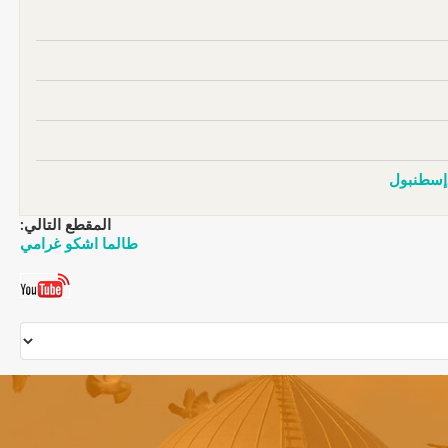
,إسطنبول
المقطع التالي:
طالما اشكو غرامي