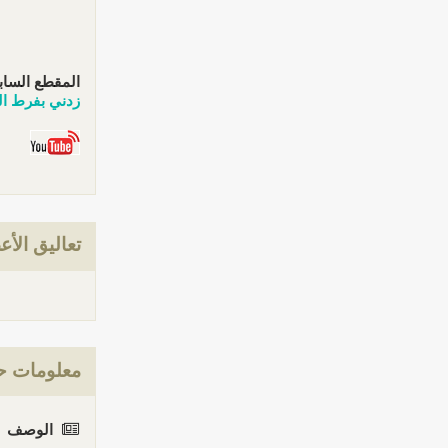
المقطع الساب
زدني بفرط ال
تعاليق الأع
معلومات حو
الوصف