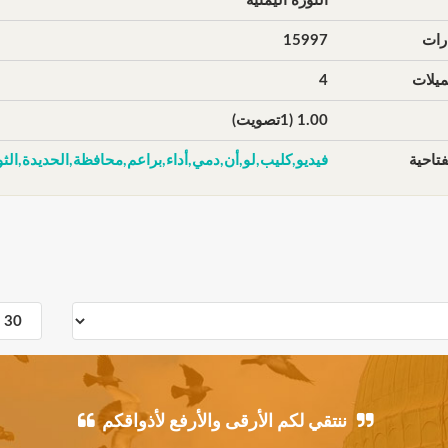
الثورة اليمنية
رات
15997
يلات
4
1.00 (1تصويت)
تاحية
فيديو,كليب,لو,أن,دمي,أداء,براعم,محافظة,الحديدة,الثو
ننتقي لكم الأرقى والأرفع لأذواقكم