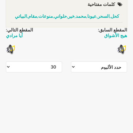
كلمات مفتاحية
كحل,السحر,عيونا,محمد,خير,حلواني,منوعات,مقام,البياتي
المقطع السابق:
المقطع التالي:
هيج الأشواق
أيا مرادي