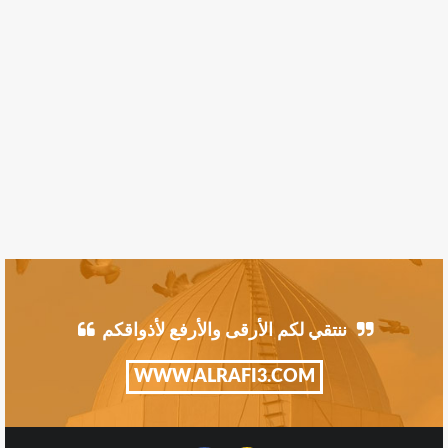
ننتقي لكم الأرقى والأرفع لأذواقكم
WWW.ALRAFI3.COM