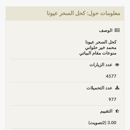
معلومات حول: كحل السحر عيونا
الوصف
كحل السحر عيونا
محمد خير حلواني
منوعات مقام البياتي
عدد الزيارات
4577
عدد التحميلات
977
التقييم
3.00 (2تصويت)