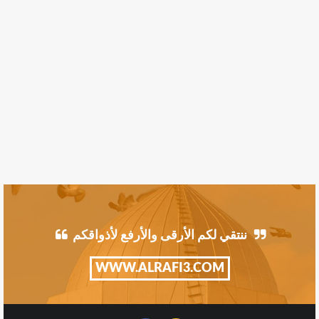
ننتقي لكم الأرقى والأرفع لأذواقكم
WWW.ALRAFI3.COM