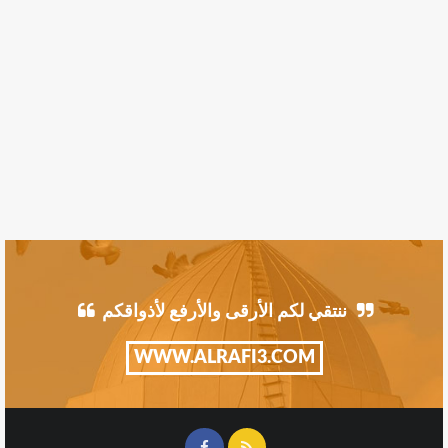
ننتقي لكم الأرقى والأرفع لأذواقكم
WWW.ALRAFI3.COM