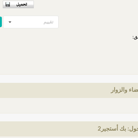
تقييم
ق:
ضاء والزوار
ل: بك أستجير2