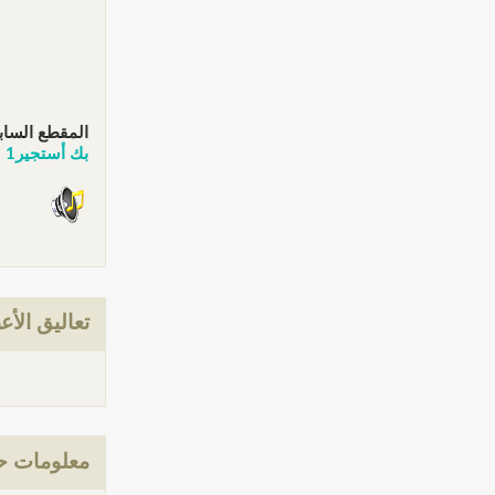
المقطع الساب
بك أستجير1
تعاليق الأع
معلومات حو