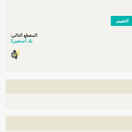
المقطع التالي:
بك أستجير3