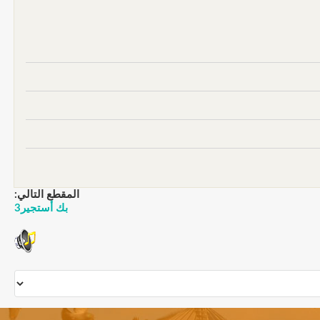
المقطع التالي:
بك أستجير3